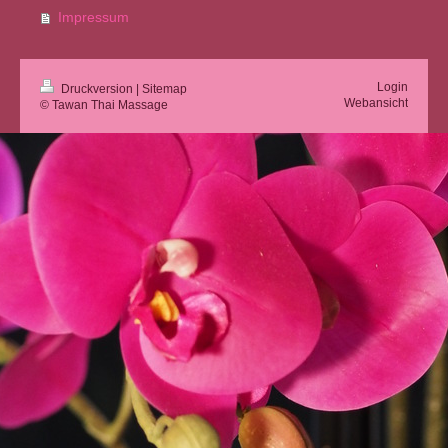
Impressum
Login
Druckversion
|
Sitemap
Webansicht
© Tawan Thai Massage